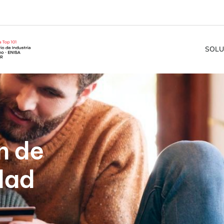
SOLU
n de
dad