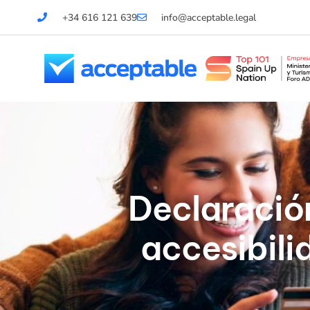
+34 616 121 639
info@acceptable.legal
Declaració
accesibili