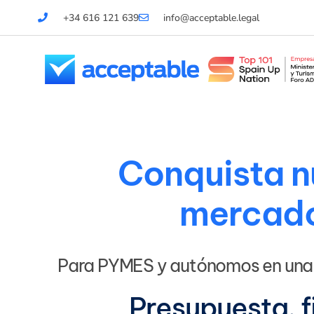
+34 616 121 639
info@acceptable.legal
Conquista 
mercad
Para PYMES y autónomos en una 
Presupuesta, f