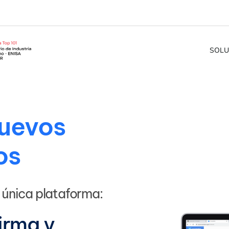
SOLU
nuevos
os
única plataforma:
irma y