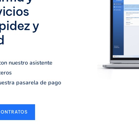
vicios
apidez y
d
con nuestro asistente
ceros
nuestra pasarela de pago
 CONTRATOS